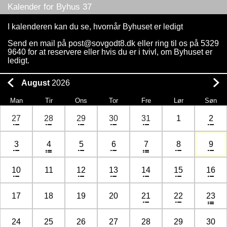
Kalender for Byhus 37
I kalenderen kan du se, hvornår Byhuset er ledigt
Send en mail på post@sovgodt8.dk eller ring til os på 5329
9640 for at reservere eller hvis du er i tvivl, om Byhuset er
ledigt.
August
2026
Man
Tir
Ons
Tor
Fre
Lør
Søn
27
28
29
30
31
1
2
3
4
5
6
7
8
9
10
11
12
13
14
15
16
17
18
19
20
21
22
23
24
25
26
27
28
29
30